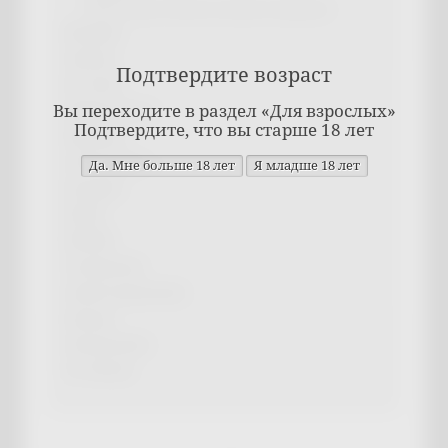
Оплата через Робокасса успешно завершена
Фигурки
Тренды
Подтвердите возраст
Косплей
Вы переходите в раздел «Для взрослых»
Нижнее белье
Подтвердите, что вы старше 18 лет
Игрушки
Антистрессы
Подарки
КРАШ
КРИНЖ
Татуировки
Аниме украшения
Одежда
Электроника
18+ Интим