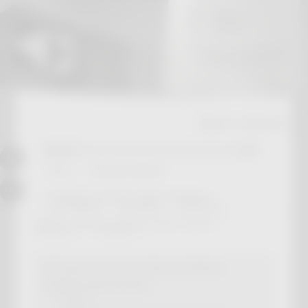
0
товаров в корзине:
на сумму (руб):
0.00
Краш и Кринж
Вход
Личный кабинет
Интернет-магазин «Краш и Кринж»
Оптовикам
Доставка
Контакты
Главная
Интернет-магазин «Краш и Кринж»
Служебная
Корзина
Интернет-магазин «Краш и Кринж»
Атрибуты Мастера ДнД
Доставка