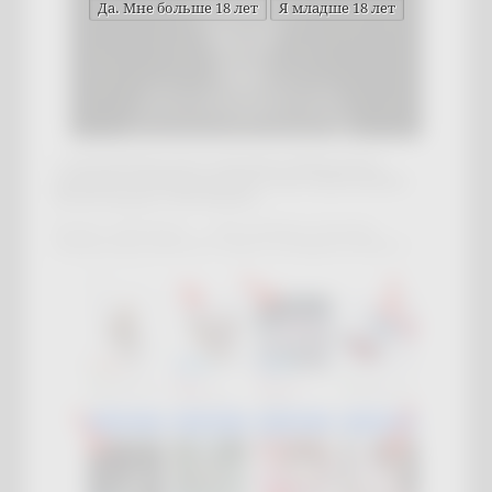
2.
Как изменить фото обложки в файле видео
(иконки) для Маркетплейсов Озон, Вайлдберриз,
Яндекс Маркет, Сбер Маркет.
Вопрос. Проблема. — «Как сменить обложку
(миниатюру превью) в видео на Маркетплейсе?»