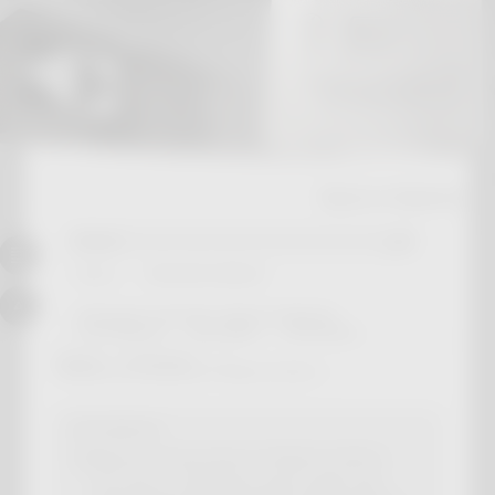
0
товаров в корзине:
на сумму (руб):
0.00
Краш и Кринж
Вход
Личный кабинет
Интернет-магазин «Краш и Кринж»
Оптовикам
Доставка
Контакты
Главная
Оптовикам
Лайфхаки для продавца на Маркетплейсах
Оптовикам
Лайфхаки для продавца на Маркетплейсах
Как сделать чтобы превью видео в файле mp4