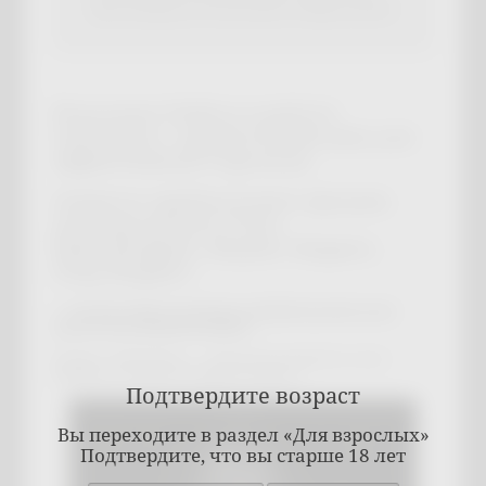
Простая формула всех расходов на Маркетплейсе!
Реальные Кейсы в работе
Сейлеров с маркетплейсами для
эффективной торговли
Секреты прибыльных продаж.
Для продавцов Озон,
Вайлдберриз, Яндекс Маркет,
Сбер Маркет.
1. К
ак продавцу посчитать общий процент всех
расходов на Маркетплейсе?
Вопрос. Проблема. — «Не могу посчитать свою
прибыль торгуя на Маркетплейсе!"
Подтвердите возраст
Вы переходите в раздел «Для взрослых»
Подтвердите, что вы старше 18 лет